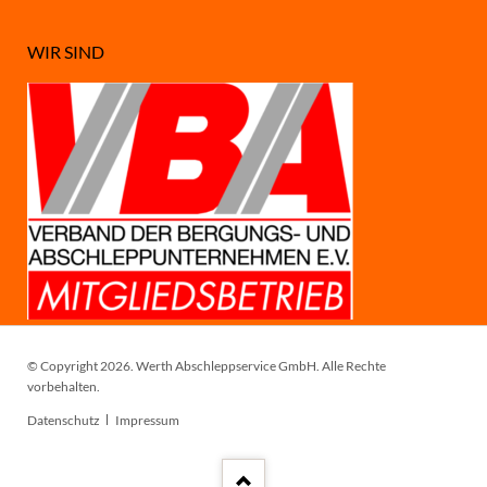
WIR SIND
© Copyright 2026. Werth Abschleppservice GmbH. Alle Rechte
vorbehalten.
Navigation
Datenschutz
Impressum
überspringen