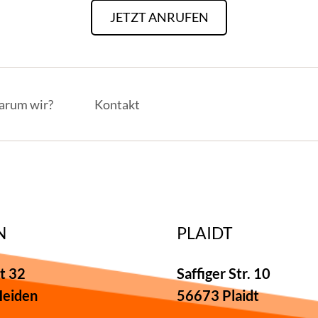
JETZT ANRUFEN
rum wir?
Kontakt
N
PLAIDT
t 32
Saffiger Str. 10
eiden
56673 Plaidt