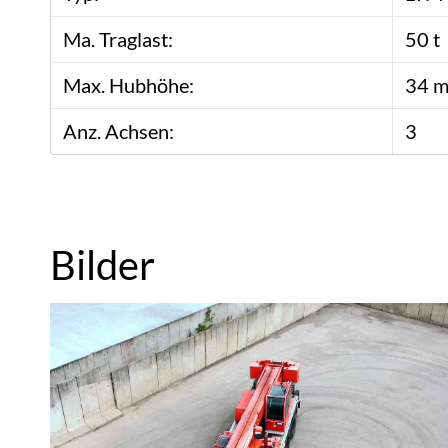
Ma. Traglast:
50 t
Max. Hubhöhe:
34 
Anz. Achsen:
3
Bilder