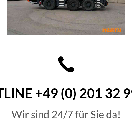
| 50 t | Hubhöhe 34 m | © WERTH BERGUNG
0 | 50 t | Hubhöhe 34 m | © WERTH BERGUNG
LINE +49 (0) 201 32 9
Wir sind 24/7 für Sie da!