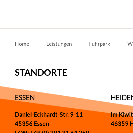
Navigation
überspringen
Home
Leistungen
Fuhrpark
Wa
STANDORTE
ESSEN
HEIDE
Daniel-Eckhardt-Str. 9-11
Im Kiwit
45356 Essen
46359 H
FON: +49 (0) 201 31 64 250