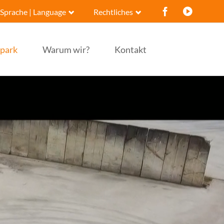
Sprache | Language
Rechtliches
Navigation
Navigation
überspringen
überspringen
park
Warum wir?
Kontakt