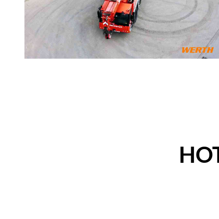
Mobilkran Liebherr LTM 1050 
Mobilkran Liebherr LTM 105
HOT